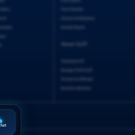
ber
Fitur Akses
n Baru
Fitur Pemula
ord
Aturan & Kebijakan
ansaksi
Kontak Resmi
kasi
About SLOT
P
Tentang SLOT
Kenapa Pilih SLOT
Partner & Affiliate
Brand & Identitas
chat