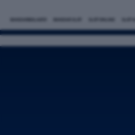
Skip
to
content
BANDARBOLA855
BANDAR SLOT
SLOT ONLINE
SLOT 